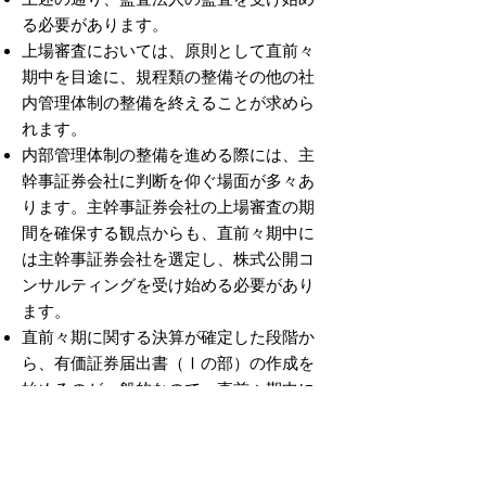
る必要があります。
上場審査においては、原則として直前々
期中を目途に、規程類の整備その他の社
内管理体制の整備を終えることが求めら
れます。
内部管理体制の整備を進める際には、主
幹事証券会社に判断を仰ぐ場面が多々あ
ります。主幹事証券会社の上場審査の期
間を確保する観点からも、直前々期中に
は主幹事証券会社を選定し、株式公開コ
ンサルティングを受け始める必要があり
ます。
直前々期に関する決算が確定した段階か
ら、有価証券届出書（Ⅰの部）の作成を
始めるのが一般的なので、直前々期中に
証券印刷会社も選定しておいた方がよい
でしょう。
株主数が多い会社などは、証券代行機関