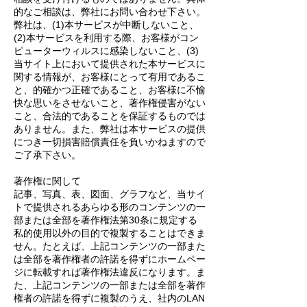
的なご相談は、弊社にお問い合わせ下さい。
弊社は、(1)本サービスが中断しないこと、
(2)本サービスを利用する際、お客様がコン
ピューターウィルスに感染しないこと、(3)
当サイト上において提供された本サービスに
関する情報が、お客様にとって有用であるこ
と、的確かつ正確であること、お客様に不愉
快な思いをさせないこと、著作権侵害がない
こと、合法的であることを保証するものでは
ありません。また、弊社は本サービスの提供
につき一切損害賠償責任を負いかねますので
ご了承下さい。
著作権に関して
記事、写真、表、図面、グラフなど、当サイ
トで提供されるあらゆる形のコンテンツの一
部または全部を著作権法第30条に規定する
私的使用以外の目的で複製することはできま
せん。たとえば、上記コンテンツの一部また
は全部を著作権者の許諾を得ずにホームペー
ジに転載すれば著作権法違反になります。ま
た、上記コンテンツの一部または全部を著作
権者の許諾を得ずに複製のうえ、社内のLAN