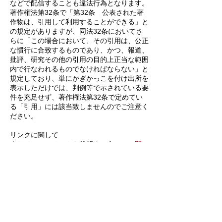
などで配信することも違法行為となります。
著作権法第32条で「第32条 公表された著
作物は、引用して利用することができる」と
の規定がありますが、同法32条においてさ
らに「この場合において、その引用は、公正
な慣行に合致するものであり、かつ、報道、
批評、研究その他の引用の目的上正当な範囲
内で行なわれるものでなければならない」と
規定しており、単にかぎかっこを付け出所を
表示しただけでは、判例等で示されている要
件を充足せず、著作権法第32条で定めてい
る「引用」には該当致しませんのでご注意く
ださい。
リンクに関して
当サイトへのリンクを希望する方は、
お問い
合わせページ
からご一報ください。弊社が
公開する情報の信頼性が害されるおそれが存
在するなどの事情があると弊社が判断した場
合は、リンクをお断りすることがあります。
また、いったんリンクを許諾した場合であっ
ても、リンク許諾後に判明した事情または変
化した事情により、弊社がリンクの許諾が妥
当ではないと判断した場合、リンクの許諾を