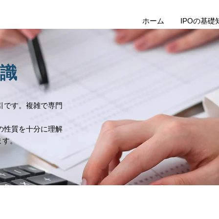
ホーム
IPOの基礎
知識
引です。複雑で専門
の性質を十分に理解
ます。