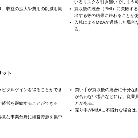
いるリスクを引き継いでしまう
り、収益の拡大や費用の削減を期
買収後の統合（PMI）に失敗す
出する等の結果に終わることが
​入札によるM&Aが過熱した場
る。
リット
ャピタルゲインを得ることができ
買い手が買収後の統合に十分な
が合わない場合などには、従業
で経営を継続することができる
とがある。
売り手がM&Aに不慣れな場合は
得意な事業分野に経営資源を集中