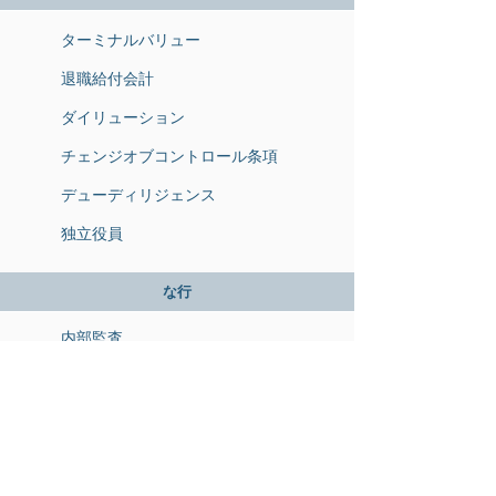
ターミナルバリュー
退職給付会計
ダイリューション
チェンジオブコントロール条項
デューディリジェンス
独立役員
な
行
内部監査
内部統制
内部統制報告制度
のれん