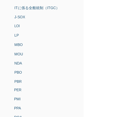
ITに係る全般統制（ITGC）
J-SOX
LOI
LP
MBO
MOU
NDA
PBO
PBR
PER
PMI
PPA