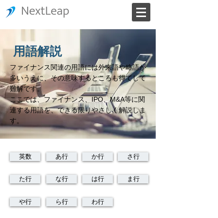
用語解説
ファイナンス関連の用語には外来語や略語が
多いうえに、その意味するところも得てして
難解です。
ここでは、ファイナンス、IPO、M&A等に関
連する用語を、できる限りやさしく解説しま
す。
英数
あ行
か行
さ行
た行
な行
は行
ま行
や行
ら行
わ行