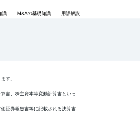
知識
M&Aの基礎知識
用語解説
ります。
計算書、株主資本等変動計算書といっ
有価証券報告書等に記載される決算書