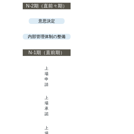
N-2期（直前々期）
意思決定
内部管理体制の整備
N-1期（直前期）
上
場
申
請
上
場
承
認
上
場