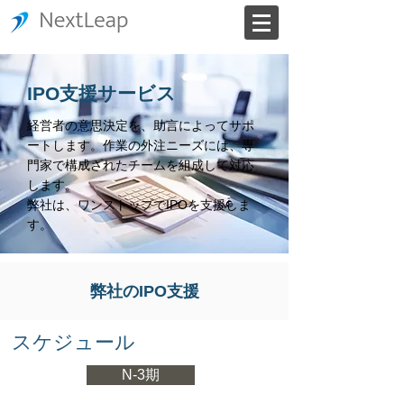
IPO支援サービス
経営者の意思決定を、助言によってサポ
ートします。作業の外注ニーズには、専
門家で構成されたチームを組成して対応
します。
弊社は、ワンストップでIPOを支援しま
す。
弊社のIPO支援
スケジュール
N-3期