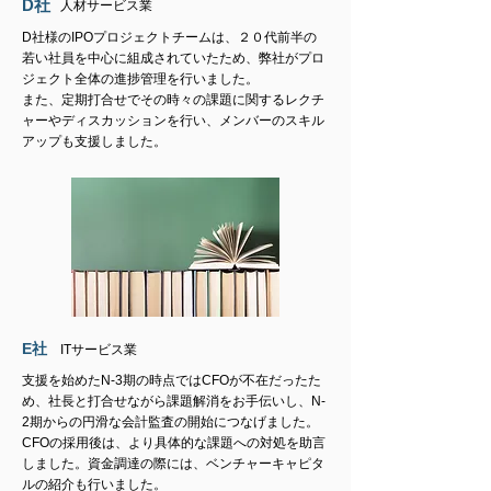
D
社
​人材サービス業
D社様のIPOプロジェクトチームは、２０代前半の
若い社員を中心に組成されていたため、弊社がプロ
ジェクト全体の進捗管理を行いました。
また、定期打合せでその時々の課題に関するレクチ
ャーやディスカッションを行い、メンバーのスキル
アップも支援しました。
E
社
​ITサービス業
支援を始めたN-3期の時点ではCFOが不在だったた
め、社長と打合せながら課題解消をお手伝いし、N-
2期からの円滑な会計監査の開始につなげました。
CFOの採用後は、より具体的な課題への対処を助言
しました。資金調達の際には、ベンチャーキャピタ
ルの紹介も行いました。