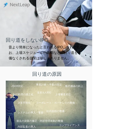
回り道をしないIPO
昔より簡単になったと言われるIPO。それでもな
お、
上場スケジュールの延期などの回り道を余
儀なくされる企業は珍しくありません
。
回り道の原因
事業計画・予算の策定
JSOX対応
株式価値の向上
監査法人対応
​会計処理の適正化
上場審査対応
決算早期化
​コーポレート・ガバナンスの整備
社内規程の整備
システムの導入・更新
​過去の決算の修正
内部管理体制の整備
​コンプライアンス
内部監査の導入