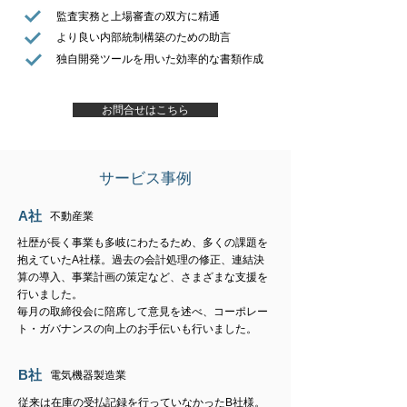
監査実務と上場審査の双方に精通
より良い内部統制構築のための助言
独自開発ツールを用いた効率的な書類作成
お問合せはこちら
サービス事例
A社
不動産業
社歴が長く事業も多岐にわたるため、多くの課題を
抱えていたA社様。過去の会計処理の修正、連結決
算の導入、事業計画の策定など、さまざまな支援を
行いました。
毎月の取締役会に陪席して意見を述べ、コーポレー
ト・ガバナンスの向上のお手伝いも行いました。
B
社
​電気機器製造業
従来は在庫の受払記録を行っていなかったB社様。