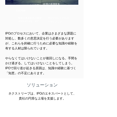
社員の意識変革
人材採用
インセンティブの付与
オーナーの資産管理
組織再編
関連当事者取引の整理
​IPOプロジェクトの
資本政策の策定・実行
マネジメント
IPOのプロセスにおいて、企業はさまざまな課題に
対処し、数多くの意思決定を行う必要があります
が、これらを的確に行うために必要な知識や経験を
有する人材は限られています。
やらなくてはいけないことが後回しになる。手間を
かけ過ぎる。してはいけないことをしてしまう。
IPOで
回り道が起きる原因は、知識や経験に基づく
「知恵」の不足にあります。
ソリューション
​ネクストリープは、IPOのエキスパートとして、
貴社の円滑な上場を支援します。