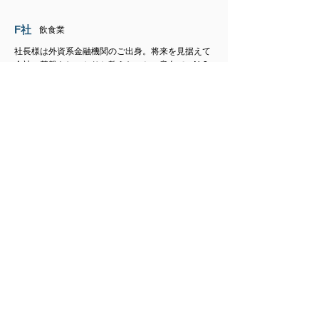
F
社
​飲食業
社長様は外資系金融機関のご出身。将来を見据えて
会社の基盤をしっかりと整えたいとの意向で、N-3
期からご依頼をいただきました。
社長及びCFOと打合せを重ねて体制整備を支援する
とともに、N-2期への円滑な移行のために、監査法
人の紹介も行いました。
お問合せ
ネクストリープにお気軽にお問合せください。