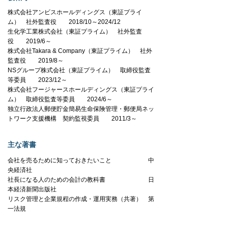
株式会社アンビスホールディングス（東証プライ
ム） 社外監査役 2018/10～2024/12
生化学工業株式会社（東証プライム） 社外監査
役 2019/6～
株式会社
Takara & Company（東証プライム）
社外
監査役 2019/8～
NSグループ株式会社（東証プライム） 取締役監査
等委員 2023/12～
株式会社フージャースホールディングス（東証プライ
ム） 取締役監査等委員 2024/6～
独立行政法人郵便貯金簡易生命保険管理・郵便局ネッ
トワーク支援機構 契約監視委員 2011/3～
主な著書
会社を売るために知っておきたいこと
中
央経済社
社長になる人のための会計の教科書 日
本経済新聞出版社
リスク管理と企業規程の作成・運用実務（共著） 第
一法規