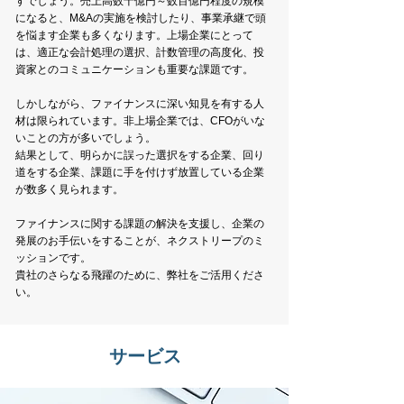
すでしょう。
売上高数十億円～数百億円程度の規模
になると、M&Aの実施を検討したり、事業承継で頭
を悩ます企業も多くなります。
上場企業にとって
は、適正な会計処理の選択、計数管理の高度化、投
資家とのコミュニケーションも重要な課題です。
しかしながら
、ファイナンスに深い知見を有する人
材は限られています。非上場企業では、CFOがいな
いことの方が多いでしょう。
結果として、明らかに誤った選択をする企業、回り
道をする企業、課題に手を付けず放置している企業
が数多く見られます。
ファイナンス
に関する課題の解決を支援し、企業の
発展のお手伝いをすることが、ネクストリープのミ
ッションです。
貴社のさらなる飛躍のために、弊社をご活用くださ
い。
サービス