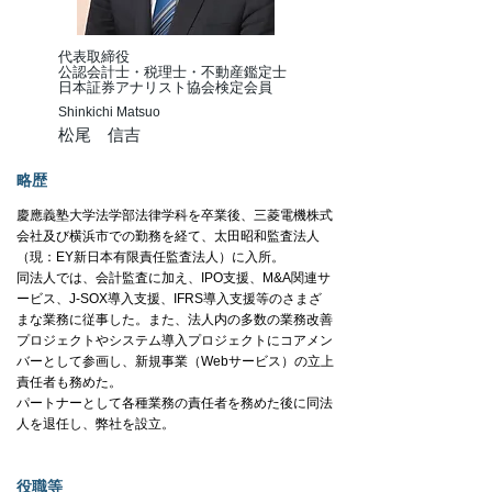
代表取締役
公認会計士・税理士・不動産鑑定士
​日本証券アナリスト協会検定会員
Shinkichi Matsuo
松尾 信吉
略歴
慶應義塾大学法学部法律学科を卒業後、
三菱電機株式
会社及び横浜市での勤務を経て、太田昭和監査法人
（現：EY新日本有限責任監査法人）に入所。
同
法人では、会計監査に加え、IPO支援、M&A関連サ
ービス、J-SOX導入支援、IFRS導入支援等のさまざ
まな業務に従事した。また、法人内の多数の業務改善
プロジェクトやシステム導入プロジェクトにコアメン
バーとして参画し、新規事業（Webサービス）の立上
責任者も務めた。
パートナーとして各種業務の責任者を務めた後に同法
人を退任し、弊社を設立。
役職等